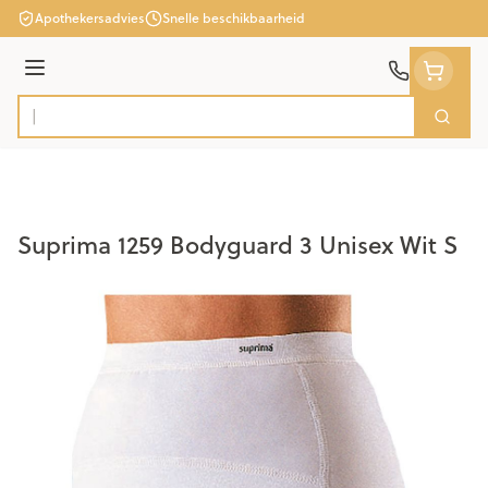
Ga naar de inhoud
Apothekersadvies
Snelle beschikbaarheid
Menu
Zoek
Product, merk, categorie...
Suprima 1259 Bodyguard 3 Unisex Wit S