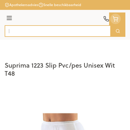
Ga naar de inhoud
Apothekersadvies
Snelle beschikbaarheid
Menu
Zoek
Product, merk, categorie...
Suprima 1223 Slip Pvc/pes Unisex Wit
T48