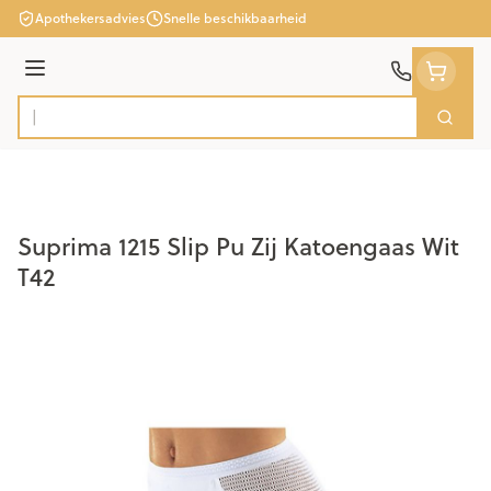
Ga naar de inhoud
Apothekersadvies
Snelle beschikbaarheid
Menu
Zoek
Product, merk, categorie...
Suprima 1215 Slip Pu Zij Katoengaas Wit
T42