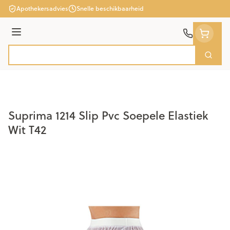
Ga naar de inhoud
Apothekersadvies
Snelle beschikbaarheid
Menu
Zoek
Product, merk, categorie...
Suprima 1214 Slip Pvc Soepele Elastiek
Wit T42