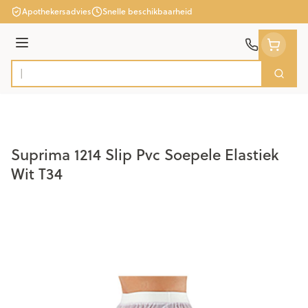
Ga naar de inhoud
Apothekersadvies
Snelle beschikbaarheid
Menu
Zoek
Product, merk, categorie...
Suprima 1214 Slip Pvc Soepele Elastiek
Wit T34