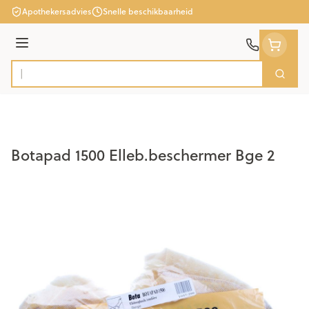
Ga naar de inhoud
Apothekersadvies
Snelle beschikbaarheid
Menu
Zoek
Product, merk, categorie...
Botapad 1500 Elleb.beschermer Bge 2