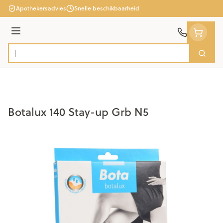
Ga naar de inhoud
Apothekersadvies
Snelle beschikbaarheid
Menu
Zoek
Product, merk, categorie...
Botalux 140 Stay-up Grb N5