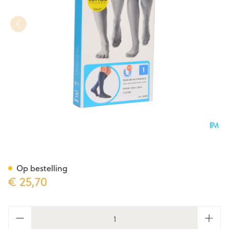
Bota Relax 280 Katoen Korte 
Op bestelling
€ 25,70
Aantal