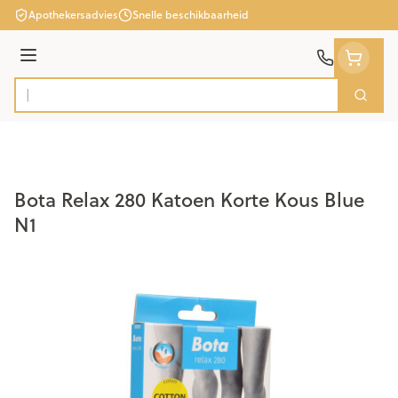
Ga naar de inhoud
Apothekersadvies
Snelle beschikbaarheid
Menu
Zoek
Product, merk, categorie...
Bota Relax 280 Katoen Korte Kous Blue
N1