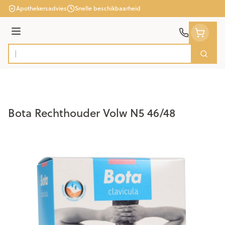
Ga naar de inhoud
Apothekersadvies
Snelle beschikbaarheid
Menu
Zoek
Product, merk, categorie...
Bota Rechthouder Volw N5 46/48