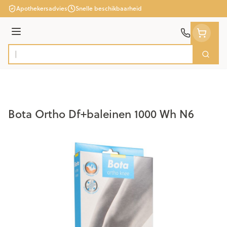
Ga naar de inhoud
Apothekersadvies
Snelle beschikbaarheid
Menu
Zoek
Product, merk, categorie...
Bota Ortho Df+baleinen 1000 Wh N6