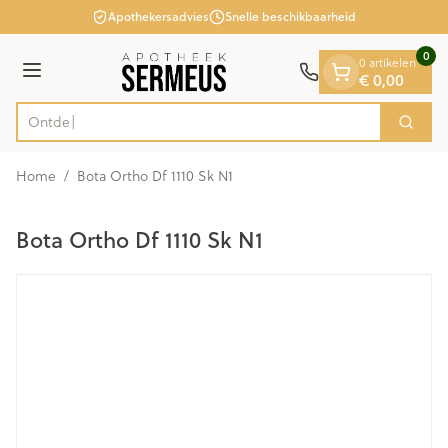
Dia 1 van 1
Ga naar de inhoud
Apothekersadvies
Snelle beschikbaarheid
0
0 artikelen
Menu
€ 0,00
Zoek
Product, merk, categorie...
Home
/
Bota Ortho Df 1110 Sk N1
Bota Ortho Df 1110 Sk N1