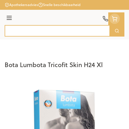
Ga naar de inhoud
Apothekersadvies
Snelle beschikbaarheid
Menu
Zoek
Product, merk, categorie...
Bota Lumbota Tricofit Skin H24 Xl