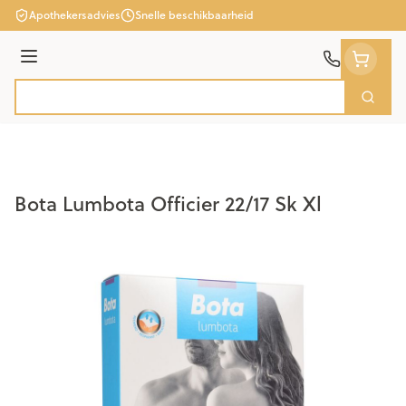
Ga naar de inhoud
Apothekersadvies
Snelle beschikbaarheid
Menu
Zoek
Product, merk, categorie...
Bota Lumbota Officier 22/17 Sk Xl