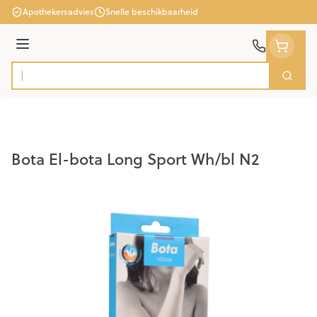
Ga naar de inhoud
Apothekersadvies
Snelle beschikbaarheid
Menu
Zoek
Product, merk, categorie...
Bota El-bota Long Sport Wh/bl N2