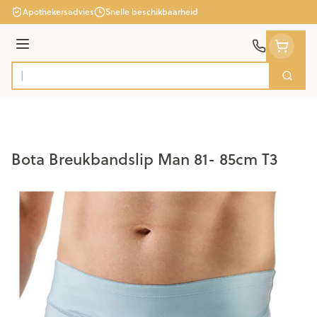
Ga naar de inhoud
Apothekersadvies
Snelle beschikbaarheid
Menu
Zoek
Product, merk, categorie...
Bota Breukbandslip Man 81- 85cm T3