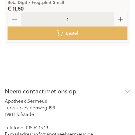
Bota Digifix Frogsplint Small
€ 11,50
Aantal
Bestel
Neem contact met ons op
Apotheek Sermeus
Tervuursesteenweg 198
1981
Hofstade
Telefoon:
015 61 15 19
E-mailadres:
info@
apotheeksermeus.be