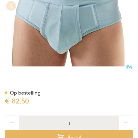
Bota Breukbandslip Man 81- 
Op bestelling
€ 82,50
Aantal
Bestel