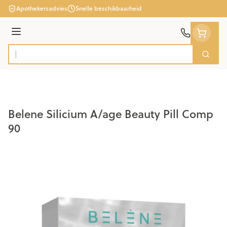
Ga naar de inhoud
Apothekersadvies
Snelle beschikbaarheid
Menu
Zoek
Product, merk, categorie...
Belene Silicium A/age Beauty Pill Comp
90