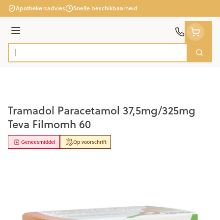
Ga naar de inhoud
Apothekersadvies
Snelle beschikbaarheid
Menu
Zoek
Product, merk, categorie...
Tramadol Paracetamol 37,5mg/325mg
Teva Filmomh 60
Geneesmiddel
Op voorschrift