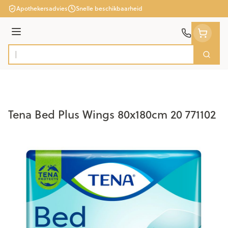
Ga naar de inhoud
Apothekersadvies
Snelle beschikbaarheid
Menu
Zoek
Product, merk, categorie...
Tena Bed Plus Wings 80x180cm 20 771102