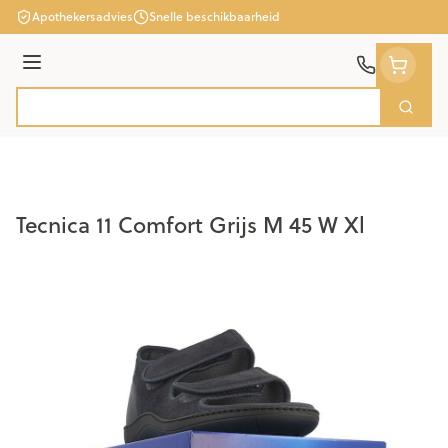
Ga naar de inhoud
Apothekersadvies
Snelle beschikbaarheid
Menu
Zoek
Product, merk, categorie...
Tecnica 11 Comfort Grijs M 45 W Xl