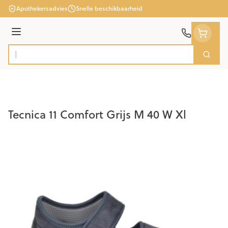
Ga naar de inhoud
Apothekersadvies
Snelle beschikbaarheid
Menu
Zoek
Product, merk, categorie...
Tecnica 11 Comfort Grijs M 40 W Xl