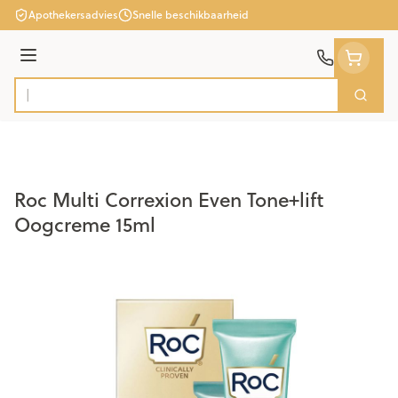
Ga naar de inhoud
Apothekersadvies
Snelle beschikbaarheid
Menu
Zoek
Product, merk, categorie...
Roc Multi Correxion Even Tone+lift
Oogcreme 15ml