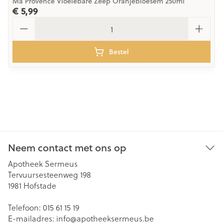
Ma Provence Vloeiebare Zeep Oranjebloesem 250ml
€ 5,99
Aantal
Bestel
Neem contact met ons op
Apotheek Sermeus
Tervuursesteenweg 198
1981
Hofstade
Telefoon:
015 61 15 19
E-mailadres:
info@
apotheeksermeus.be