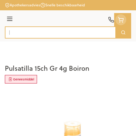
Ga naar de inhoud
Apothekersadvies
Snelle beschikbaarheid
Menu
Zoek
Product, merk, categorie...
Pulsatilla 15ch Gr 4g Boiron
Geneesmiddel