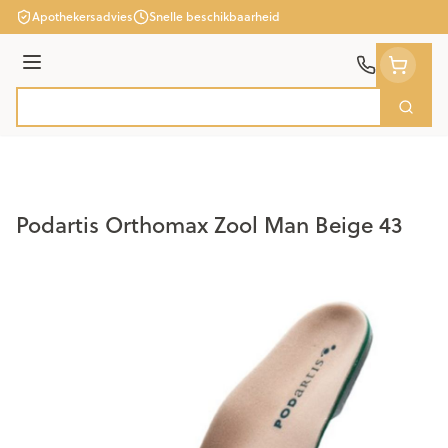
Ga naar de inhoud
Apothekersadvies
Snelle beschikbaarheid
Menu
Zoek
Product, merk, categorie...
Podartis Orthomax Zool Man Beige 43