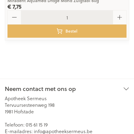
Miradent Aquamed Droge Mond Zuigtabl 60g
€ 7,75
Aantal
Bestel
Neem contact met ons op
Apotheek Sermeus
Tervuursesteenweg 198
1981
Hofstade
Telefoon:
015 61 15 19
E-mailadres:
info@
apotheeksermeus.be