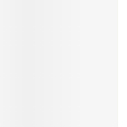
rende
Parfums en
geurproducten
CBD