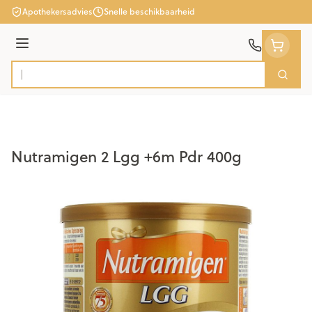
Ga naar de inhoud
Apothekersadvies
Snelle beschikbaarheid
Menu
Zoek
Product, merk, categorie...
Nutramigen 2 Lgg +6m Pdr 400g