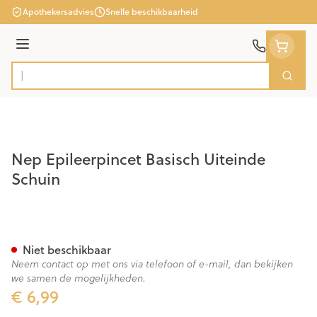
Ga naar de inhoud
Apothekersadvies
Snelle beschikbaarheid
Menu
Zoek
Product, merk, categorie...
Nep Epileerpincet Basisch Uiteinde
Schuin
Nep Epileerpincet Basisch Ui
Niet beschikbaar
Neem contact op met ons via telefoon of e-mail, dan bekijken
we samen de mogelijkheden.
€ 6,99