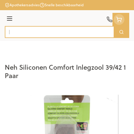
Ga naar de inhoud
Apothekersadvies
Snelle beschikbaarheid
Menu
Zoek
Product, merk, categorie...
Neh Siliconen Comfort Inlegzool 39/42 1
Paar