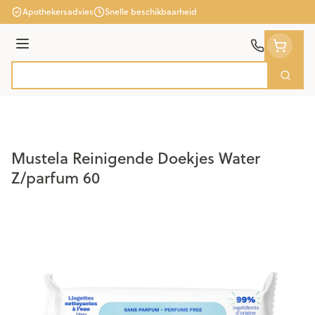
Ga naar de inhoud
Apothekersadvies
Snelle beschikbaarheid
Menu
Zoek
Product, merk, categorie...
Mustela Reinigende Doekjes Water
Z/parfum 60