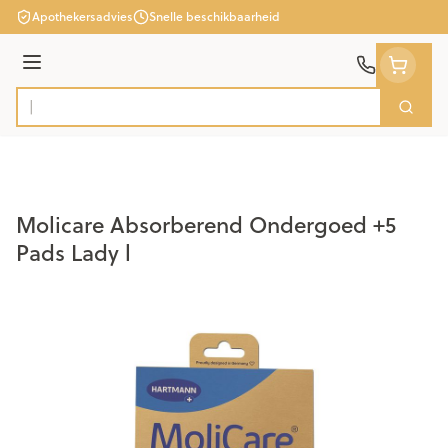
Ga naar de inhoud
Apothekersadvies
Snelle beschikbaarheid
Menu
Zoek
Product, merk, categorie...
Molicare Absorberend Ondergoed +5
Pads Lady l