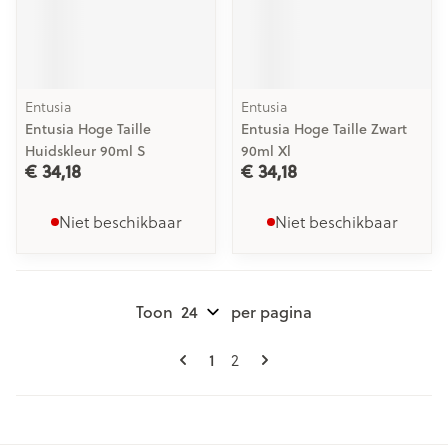
Entusia
Entusia
Entusia Hoge Taille
Entusia Hoge Taille Zwart
Huidskleur 90ml S
90ml Xl
€ 34,18
€ 34,18
Niet beschikbaar
Niet beschikbaar
Toon
per pagina
Pagina's
U lees momenteel pagina
Pagina
1
2