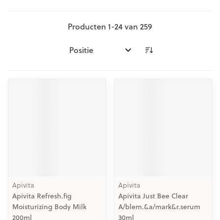
Producten
1
-
24
van
259
Sorteer op:
Apivita
Apivita
Apivita Refresh.fig
Apivita Just Bee Clear
Moisturizing Body Milk
A/blem.&a/mark&r.serum
200ml
30ml