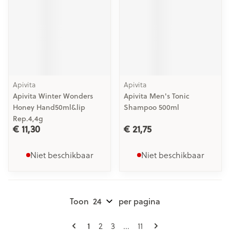
Apivita
Apivita
Apivita Winter Wonders
Apivita Men's Tonic
Honey Hand50ml&lip
Shampoo 500ml
Rep.4,4g
€ 11,30
€ 21,75
Niet beschikbaar
Niet beschikbaar
Toon
per pagina
Pagina's
U lees momenteel pagina
Pagina
Pagina
Pagina
1
2
3
...
11