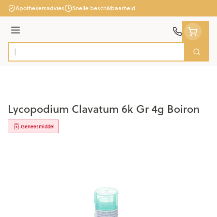
Ga naar de inhoud
Apothekersadvies
Snelle beschikbaarheid
Menu
Zoek
Product, merk, categorie...
Lycopodium Clavatum 6k Gr 4g Boiron
Geneesmiddel