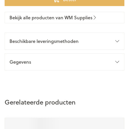
Bekijk alle producten van WM Supplies
Beschikbare leveringsmethoden
Gegevens
Gerelateerde producten
Navigeren door de elementen van de carrousel is mogelijk m
Druk om carrousel over te slaan
Druk op om naar carrouselnavigatie te gaan