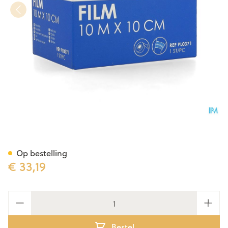
Heka Film Wondfolie 10mx10
Op bestelling
€ 33,19
Aantal
Bestel