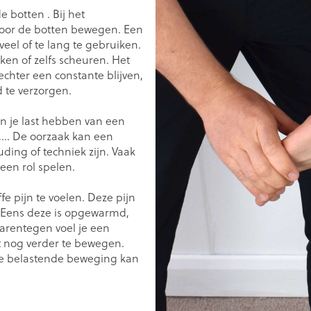
 botten . Bij het
0+ categorie
oor de botten bewegen. Een
Wondzorg
EHBO
ie
ven
Homeopathie
Spieren en gewrichten
Gemoed en 
veel of te lang te gebruiken.
Ogen
Neus
Neus
Ogen
en of zelfs scheuren. Het
eneeskunde categorie
Vilt
Podologie
 echter een constante blijven,
n
Ooginfecties
Tabletten
Spray
Oogspoelin
 te verzorgen.
Handschoenen
Cold - Hot t
Oren
Ogen
Anti allergische en anti
Neussprays 
 en EHBO categorie
denborstels
Oogdruppe
warm/koud
inflammatoire middelen
al
Wondhelend
an je last hebben van een
los
Creme - gel
Verbanddo
,... De oorzaak kan een
 antiviraal
Ontzwellende middelen
insecten categorie
Brandwonden
 pluimen
Accessoires
ding of techniek zijn. Vaak
Droge ogen
Medische h
Glaucoom
Toon meer
een rol spelen.
ddelen categorie
Toon meer
Toon meer
fe pijn te voelen. Deze pijn
. Eens deze is opgewarmd,
aarentegen voel je een
en
e en
Nagels
Diabetes
Zonnebesc
Stoma
t nog verder te bewegen.
Hart- en bloedvaten
Bloedverdu
stolling
de belastende beweging kan
eelt en
Nagellak
Bloedglucosemeter
Aftersun
Stomazakje
len
Kalk- en schimmelnagels
Teststrips en naalden
Lippen
Stomaplaat
spray
ires