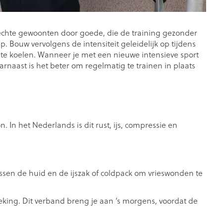
Bed
ng zon
Doorliggen - decubitis
ie
Urinewegen
lechte gewoonten door goede, die de training gezonder
Toon meer
 Bouw vervolgens de intensiteit geleidelijk op tijdens
f te koelen. Wanneer je met een nieuwe intensieve sport
arnaast is het beter om regelmatig te trainen in plaats
id, spanning
Stoppen met roken
t en intieme
Gezichtsreiniging -
ontschminken
n Orthopedie
Instrumenten
sche
Anti tumor middelen
en
Reinigingsmelk, - crème, -
 In het Nederlands is dit rust, ijs, compressie en
ie
olie en gel
jn
Tonic - lotion
Anesthesie
zorging
Micellair water
ssen de huid en de ijszak of coldpack om vrieswonden te
Specifiek voor de ogen
ie
Diverse geneesmiddelen
et
Toon meer
teking. Dit verband breng je aan ‘s morgens, voordat de