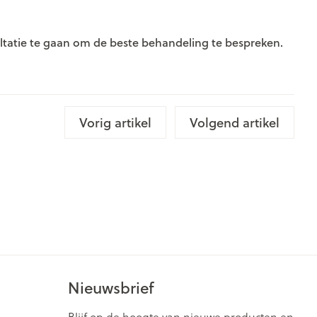
rende
Parfums en
geurproducten
ultatie te gaan om de beste behandeling te bespreken.
Vorig artikel
Volgend artikel
CBD
Nieuwsbrief
Blijf op de hoogte van nieuwe producten en