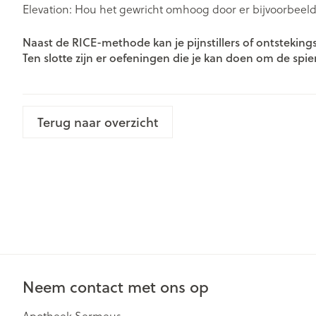
Elevation: Hou het gewricht omhoog door er bijvoorbeel
Gezichtsverzor
Pillendozen en
Naast de RICE-methode kan je pijnstillers of ontstekin
accessoires
Pigmentstoorn
Ten slotte zijn er oefeningen die je kan doen om de spie
Gevoelige huid
geïrriteerde hu
Gemengde hu
Terug naar overzicht
Doffe huid
Toon meer
Snurken
Neem contact met ons op
Apotheek Sermeus