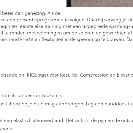
Nagelbijten
Overige diabetes
Zonnebank
Accessoires
producten
Nagelversterkend
Voorbereidi
d beter dan genezing. Als de
doorn
Naalden voor
elsel
Hormonaal stelsel
Gynaecolog
en om een preventieprogramma te volgen. Daarbij vervang je s
Toon meer
Toon meer
insulinespuiten
gin ten eerste elke training met een uitgebreide warming-up.
ie af te ronden met oefeningen om de spieren en gewrichten a
Toon meer
orhand kracht en flexibiliteit in de spieren op te bouwen. Da
wrichten
Zenuwstelsel
Slapelooshe
en stress
r mannen
Make-up
Seksualitei
hygiene
uiten
Sondes, baxters en
Bandages e
rging
Make-up penselen en
catheters
- orthopedi
Immuniteit
Allergie
Condooms 
verbanden
gebruiksvoorwerpen
andelen. RICE staat voor Rest, Ice, Compression en Elevation.
Sondes
anticoncept
injectie
Eyeliner - oogpotlood
Buik
ging
Accessoires voor sondes
Intiem welzi
Acne
Oor
Mascara
Arm
rten als de pees ontstoken is.
Baxters
Intieme ver
nsulinepen -
Oogschaduw
Elleboog
 nooit direct op je huid mag aanbrengen. Leg een handdoek tu
Catheters
Massage
Afslanken
Homeopath
Toon meer
Enkel en vo
Toon meer
 een elastisch steunverband. Het verlicht de pijn en de onts
Toon meer
eer af.
delen
Haar