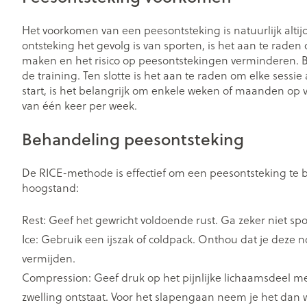
Zuurstof
Eelt
Het voorkomen van een peesontsteking is natuurlijk altij
Eksteroog - lik
Ademhalingsst
ontsteking het gevolg is van sporten, is het aan te rad
maken en het risico op peesontstekingen verminderen. Be
Toon meer
de training. Ten slotte is het aan te raden om elke sess
start, is het belangrijk om enkele weken of maanden op vo
Spieren en ge
van één keer per week.
Specifiek voo
Behandeling peesontsteking
Naalden en sp
Lichaamsverzo
Infecties
Spuiten
De RICE-methode is effectief om een peesontsteking te beh
Deodorant
hoogstand:
Oplossing voor 
Gezichtsverzor
Luizen
Naalden
Rest: Geef het gewricht voldoende rust. Ga zeker niet spo
Naalden voor i
Ice: Gebruik een ijszak of coldpack. Onthou dat je deze
pennaalden
Diagnostica
vermijden.
Toon meer
Compression: Geef druk op het pijnlijke lichaamsdeel met
zwelling ontstaat. Voor het slapengaan neem je het dan w
Diergeneesmid