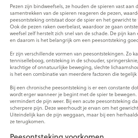
Vitaliteit 50+
Pezen zijn bindweefsels, ze houden de spieren vast aan de
Toon submenu voor Vitaliteit 5
samentrekken van de spieren reageren de pezen, waard
Thuiszorg
Plantaardige ol
Nagels en hoe
peesontsteking ontstaat door de spier en het gewricht te 
Huid
Natuur geneeskunde
Mond
Ook de pezen raken overbelast, waardoor ze gaan ontstek
Toon submenu voor Natuur g
Batterijen
weefsel zelf herstelt zich snel van de schade. De pijn kan
Ontsmetten e
Droge mond
Thuiszorg en EHBO
en daarom is het belangrijk om een peesontsteking goed
desinfecteren
Toebehoren
Spijsvertering
Toon submenu voor Thuiszorg
Elektrische tan
Schimmels
Steriel materia
Er zijn verschillende vormen van peesontstekingen. Zo k
Dieren en insecten
Interdentaal - f
tenniselleboog, ontsteking in de schouder, springersknie
Koortsblaasjes -
Toon submenu voor Dieren en 
Vacht, huid of
krachtige of onnatuurlijke beweging, slechte lichaamshou
Kunstgebit
Jeuk
Geneesmiddelen
is het een combinatie van meerdere factoren die tegelijk 
Toon submenu voor Geneesmi
Toon meer
Bij een chronische peesontsteking is er een constante dof
wordt erger wanneer je begint met de spier te bewegen
vermindert de pijn weer. Bij een acute peesontsteking d
Voeten en ben
Aerosoltherapi
scherpere pijn. Deze weerhoudt je ervan om het gewrich
Zware benen
zuurstof
Uiteindelijk kan de pijn weggaan, maar bij een herhaal
Droge voeten, 
Tabletten
ze terugkomen.
Aerosol toestel
kloven
Creme, gel en 
Aerosol accesso
Peesontsteking voorkomen
Blaren