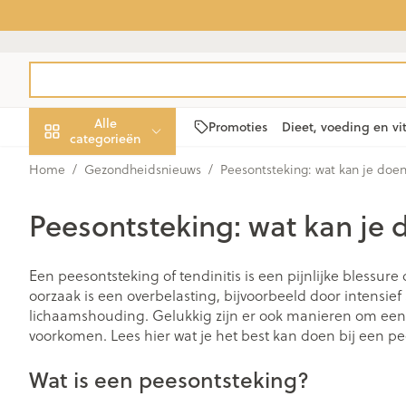
Ga naar de inhoud
Product, merk, categorie...
Alle
Promoties
Dieet, voeding en v
categorieën
Home
/
Gezondheidsnieuws
/
Peesontsteking: wat kan je doe
Promoties
Peesontsteking: wat kan je 
Schoonheid,
Haar en Hoofd
Afslanken
Zwangerschap
Geheugen
Aromatherapi
Lenzen en bril
Insecten
Maag darm ste
verzorging en hygiëne
Toon submenu voor Schoonheid
Kammen - ont
Maaltijdvervan
Zwangerschaps
Verstuiver
Lensproducten
Verzorging ins
Maagzuur
Een peesontsteking of tendinitis is een pijnlijke blessure
Dieet, voeding en
Seksualiteit
Beschadigd ha
Eetlustremmer
Borstvoeding
Essentiële olië
Brillen
Anti insecten
Lever, galblaa
oorzaak is een overbelasting, bijvoorbeeld door intensief
vitamines
hoofdirritatie
Toon submenu voor Dieet, voe
lichaamshouding. Gelukkig zijn er ook manieren om een
Platte buik
Lichaamsverzo
Complex - com
Teken tang of p
Braken
voorkomen. Lees hier wat je het best kan doen bij een pe
Styling - spray 
Vetverbranders
Vitamines en
Laxeermiddele
Zwangerschap en
Zware benen
kinderen
Verzorging
supplementen
Wat is een peesontsteking?
Toon submenu voor Zwangersc
Toon meer
Toon meer
Oligo-element
Honden
Toon meer
Toon meer