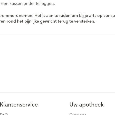
d een kussen onder te leggen.
ging
Supplementen
Insectenwe
Mondmaskers
middelen
gsremmers nemen. Het is aan te raden om bij je arts op cons
issen
ren rond het pijnlijke gewricht terug te versterken.
 -
id
id
Zelfbruiner
Scheren
Klantenservice
Uw apotheek
FAQ
Over ons