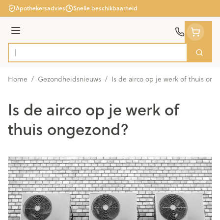
Ga naar de inhoud
Apothekersadvies
Snelle beschikbaarheid
Menu
Zoek
Product, merk, categorie...
Home
/
Gezondheidsnieuws
/
Is de airco op je werk of thuis on
Is de airco op je werk of
thuis ongezond?