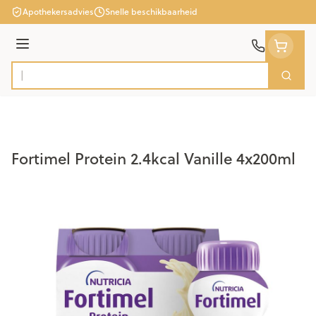
Ga naar de inhoud
Apothekersadvies
Snelle beschikbaarheid
Menu
Zoek
Product, merk, categorie...
Fortimel Protein 2.4kcal Vanille 4x200ml