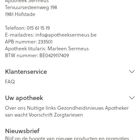
Apotheek Sermeus
Tervuursesteenweg 198
1981
Hofstade
Telefoon:
015 61 15 19
E-mailadres:
info@
apotheeksermeus.be
APB nummer:
233501
Apotheek titularis:
Marleen Sermeus
BTW nummer:
BE0429117409
Klantenservice
FAQ
Uw apotheek
Over ons
Nuttige links
Gezondheidsnieuws
Apotheker
van wacht
Voorschrift
Zorgtarieven
Nieuwsbrief
Blijf op de hoogte van nieuwe producten en promoties