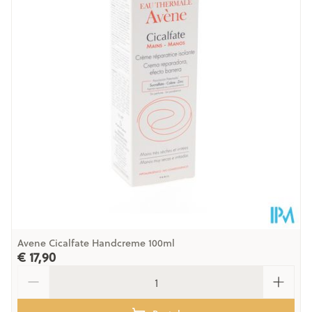
Diepte
115 mm
Hoeveelheid
75 ml
Verpakking
Behoud
Kamertemperatuur (15°C - 25°C)
Avene Cicalfate Handcreme 100ml
€ 17,90
Aantal