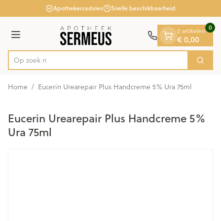
Dia 1 van 1
Ga naar de inhoud
Apothekersadvies
Snelle beschikbaarheid
0
0 artikelen
Menu
€ 0,00
Op zoek naar
Zoek
Product, merk, categorie...
Home
/
Eucerin Urearepair Plus Handcreme 5% Ura 75ml
Eucerin Urearepair Plus Handcreme 5%
Ura 75ml