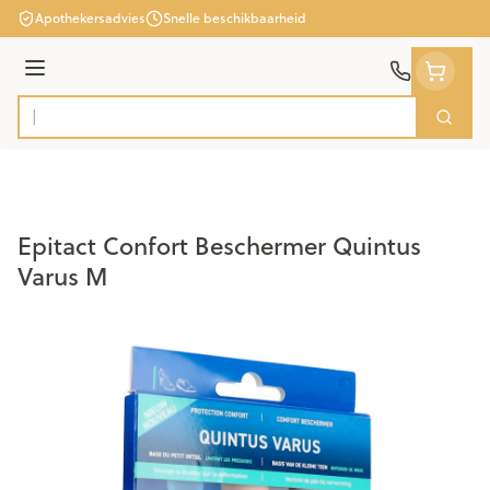
Ga naar de inhoud
Apothekersadvies
Snelle beschikbaarheid
Menu
Zoek
Product, merk, categorie...
Epitact Confort Beschermer Quintus
Varus M