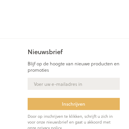
rende
Parfums en
geurproducten
Nieuwsbrief
Blijf op de hoogte van nieuwe producten en
promoties
E-mail adres
CBD
Inschrijven
Door op inschrijven te klikken, schrijft u zich in
voor onze nieuwsbrief en gaat u akkoord met
onze
privacy policy
.