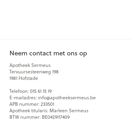
Gezichtsverzor
Pillendozen en
accessoires
Pigmentstoorn
Gevoelige huid
geïrriteerde hu
Gemengde hu
Neem contact met ons op
Doffe huid
Apotheek Sermeus
Toon meer
Tervuursesteenweg 198
1981
Hofstade
Telefoon:
015 61 15 19
Snurken
E-mailadres:
info@
apotheeksermeus.be
APB nummer:
233501
Apotheek titularis:
Marleen Sermeus
BTW nummer:
BE0429117409