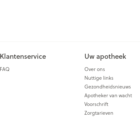
ging
Supplementen
Insectenwe
Mondmaskers
middelen
issen
 -
id
id
Klantenservice
Uw apotheek
FAQ
Over ons
Nuttige links
Gezondheidsnieuws
Apotheker van wacht
Zelfbruiner
Scheren
Voorschrift
Zorgtarieven