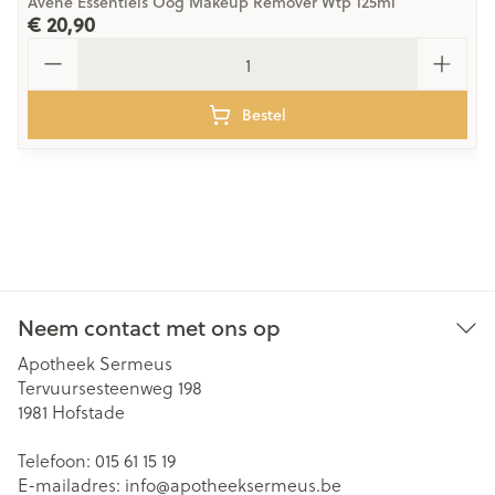
Avene Essentiels Oog Makeup Remover Wtp 125ml
€ 20,90
Aantal
Bestel
Neem contact met ons op
Apotheek Sermeus
Tervuursesteenweg 198
1981
Hofstade
Telefoon:
015 61 15 19
E-mailadres:
info@
apotheeksermeus.be