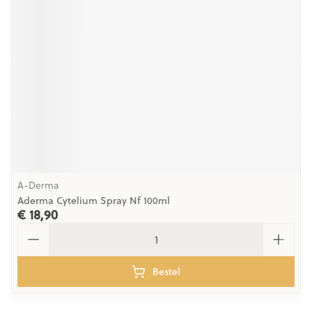
A-Derma
Aderma Cytelium Spray Nf 100ml
€ 18,90
Aantal
Bestel