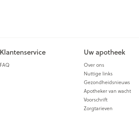
ging
Supplementen
Insectenwe
Mondmaskers
middelen
issen
 -
id
id
Klantenservice
Uw apotheek
FAQ
Over ons
Nuttige links
Gezondheidsnieuws
Apotheker van wacht
Zelfbruiner
Scheren
Voorschrift
Zorgtarieven