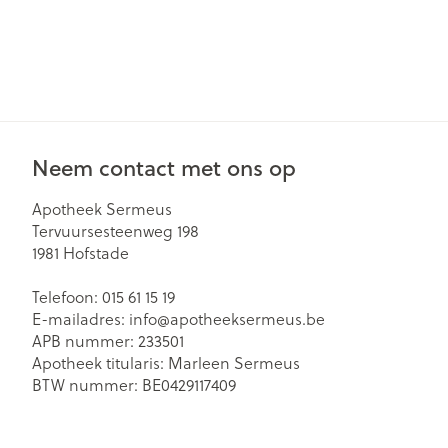
Gezichtsverzor
Pillendozen en
accessoires
Pigmentstoorn
Gevoelige huid
geïrriteerde hu
Neem contact met ons op
Gemengde hu
Doffe huid
Apotheek Sermeus
Tervuursesteenweg 198
Toon meer
1981
Hofstade
Telefoon:
015 61 15 19
Snurken
E-mailadres:
info@
apotheeksermeus.be
APB nummer:
233501
Apotheek titularis:
Marleen Sermeus
BTW nummer:
BE0429117409