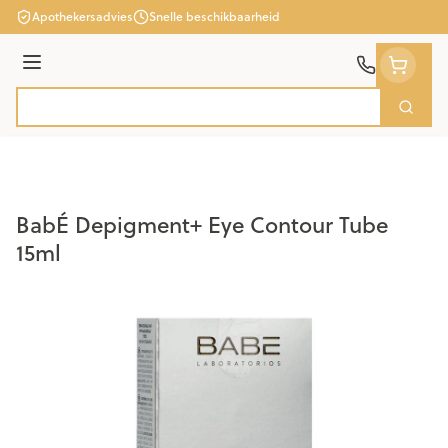
Ga naar de inhoud
Apothekersadvies
Snelle beschikbaarheid
Menu
Zoek
Product, merk, categorie...
BabÉ Depigment+ Eye Contour Tube
15ml