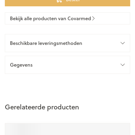
Bekijk alle producten van Covarmed
Beschikbare leveringsmethoden
Gegevens
Gerelateerde producten
Druk op om naar carrouselnavigatie te gaan
Navigeren door de elementen van de carrousel is mogelijk m
Druk om carrousel over te slaan