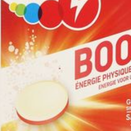
B12
2,5μg
C
100mg
E
12mg a TE