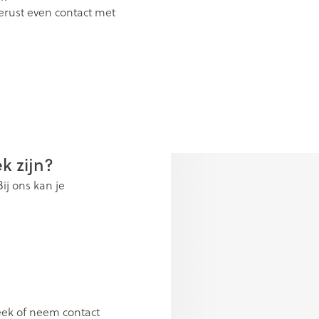
rust even contact met
ging
Supplementen
Insectenwe
Mondmaskers
middelen
issen
 -
id
id
k zijn?
ij ons kan je
Zelfbruiner
Scheren
eek of neem contact