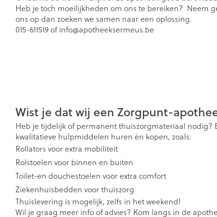
Heb je toch moeilijkheden om ons te bereiken? Neem ge
Gezichtsverzor
ons op dan zoeken we samen naar een oplossing.
Pillendozen en
015-611519 of info@apotheeksermeus.be
accessoires
Pigmentstoorn
Gevoelige huid
geïrriteerde hu
Gemengde hu
Doffe huid
Wist je dat wij een Zorgpunt-apothee
Toon meer
Heb je tijdelijk of permanent thuiszorgmateriaal nodig? B
kwalitatieve hulpmiddelen huren én kopen, zoals:
Rollators voor extra mobiliteit
Snurken
Rolstoelen voor binnen en buiten
Toilet-en douchestoelen voor extra comfort
Ziekenhuisbedden voor thuiszorg
Thuislevering is mogelijk, zelfs in het weekend!
Wil je graag meer info of advies? Kom langs in de apoth