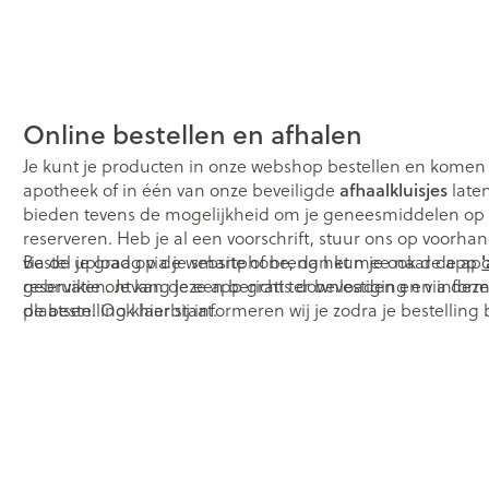
Online bestellen en afhalen
Je kunt je producten in onze webshop bestellen en komen 
apotheek of in één van onze beveiligde
afhaalkluisjes
late
bieden tevens de mogelijkheid om je geneesmiddelen op vo
reserveren. Heb je al een voorschrift, stuur ons op voorha
via de upload op de website of breng het mee naar de ap
Bestel je graag via je smartphone, dan kun je ook de app
reservatie ontvang je een bericht ter bevestiging en infor
gebruiken. Je kan deze app gratis downloaden en via deze
de bestelling klaar staat.
plaatsen. Ook hierbij informeren wij je zodra je bestelling 