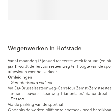
Zuurstof
Eelt
Eksteroog - lik
Ademhalingsst
Toon meer
Spieren en ge
Specifiek voo
Wegenwerken in Hofstade
Naalden en sp
Lichaamsverzo
Infecties
Spuiten
Vanaf maandag 12 januari tot eerste week februari (en nie
Deodorant
jaar!) wordt de Tervuursesteenweg ter hoogte van de spor
Oplossing voor 
Gezichtsverzor
afgesloten voor het verkeer.
Luizen
Naalden
Omleidingen
-
Gemotoriseerd verkeer
Naalden voor i
Via E19-Brusselsesteenweg-Carrefour Zemst-Zemstsestee
pennaalden
Diagnostica
Tangent-Leuvensesteenweg-Trianonlaan/Trianondreef
Toon meer
-
Fietsers
Via de parking van de sporthal
Diergeneesmid
Ondanks de werken blijft onze apotheek goed bereikbaa