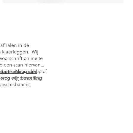
afhalen in de
n klaarleggen. Wij
orschrift online te
nd een scan hiervan
otheek. Na aankoop of
'apotheek op zak'
meren wij je wanneer
 weg een bestelling
beschikbaar is.