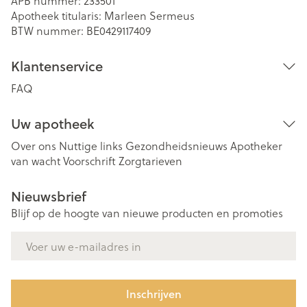
APB nummer:
233501
Apotheek titularis:
Marleen Sermeus
BTW nummer:
BE0429117409
Klantenservice
FAQ
Uw apotheek
Over ons
Nuttige links
Gezondheidsnieuws
Apotheker
van wacht
Voorschrift
Zorgtarieven
Nieuwsbrief
Blijf op de hoogte van nieuwe producten en promoties
E-mail adres
Inschrijven