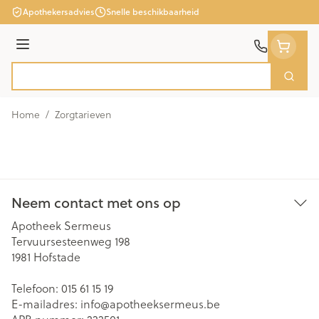
Ga naar de inhoud
Apothekersadvies
Snelle beschikbaarheid
Menu
Zoek
Product, merk, categorie...
Home
/
Zorgtarieven
Neem contact met ons op
Apotheek Sermeus
Tervuursesteenweg 198
1981
Hofstade
Telefoon:
015 61 15 19
E-mailadres:
info@
apotheeksermeus.be